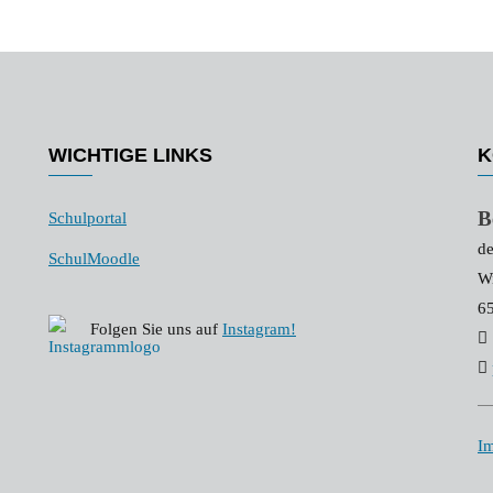
WICHTIGE LINKS
K
B
Schulportal
de
SchulMoodle
Wi
6
Folgen Sie uns auf
Instagram!
I