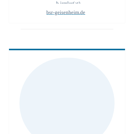
b.irmler(at)
bsr-geisenheim.de