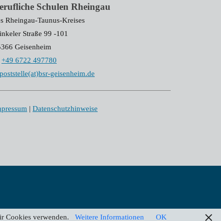
erufliche Schulen Rheingau
s Rheingau-Taunus-Kreises
nkeler Straße 99 -101
5366 Geisenheim
+49 6722 497780
poststelle(at)bsr-geisenheim.de
mpressum
|
Datenschutzhinweise
 wir Cookies verwenden.
Weitere Informationen
OK